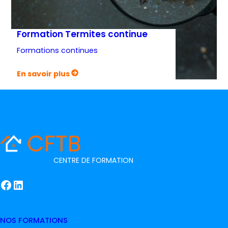
Formation Termites continue
Formations continues
:
En savoir plus
Formation
Termites
continue
CENTRE DE FORMATION
Facebook
LinkedIn
NOS FORMATIONS