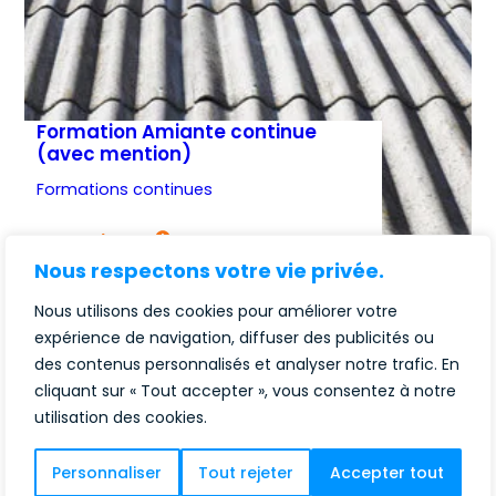
Formation Amiante continue
(avec mention)
Formations continues
:
En savoir plus
Formation
Nous respectons votre vie privée.
Amiante
Nous utilisons des cookies pour améliorer votre
continue
(avec
expérience de navigation, diffuser des publicités ou
mention)
des contenus personnalisés et analyser notre trafic. En
cliquant sur « Tout accepter », vous consentez à notre
utilisation des cookies.
Personnaliser
Tout rejeter
Accepter tout