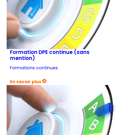
Formation DPE continue (sans
mention)
Formations continues
:
En savoir plus
Formation
DPE
continue
(sans
mention)