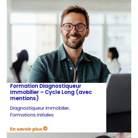
Formation
Diagnostiqueur
Immobilier
–
Cycle
Long
(sans
mentions)
Formation Diagnostiqueur
Immobilier – Cycle Long (avec
mentions)
Diagnostiqueur immobilier
, 
Formations initiales
:
En savoir plus
Formation